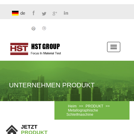
de
Navigati
umschalt
UNTERNEHMEN PRODUKT
Heim
>>
PRODUKT
>>
Metallographische
Schleifmaschine
JETZT
PRODUKT